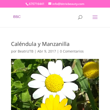
670716441
info@bitrixbeauty.com
Caléndula y Manzanilla
por
BeatrizTB
|
Abr 9, 2017
|
0 Comentarios